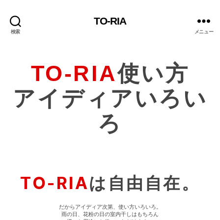
TO-RIA
検索
メニュー
TO-RIA
使い方
アイディアいろい
ろ
TO-RIA
は自由自在。
だからアイディア次第、使い方いろいろ。
雨の日、花粉の日の室内干しはもちろん